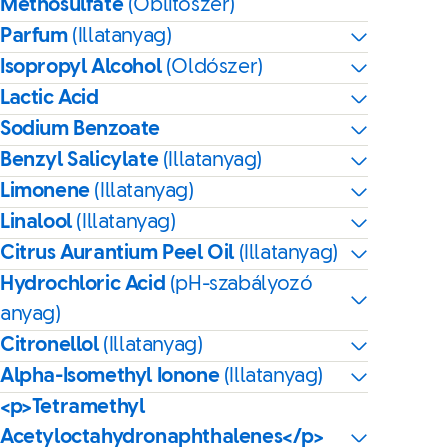
Methosulfate
(Öblítőszer)
Parfum
(Illatanyag)
Isopropyl Alcohol
(Oldószer)
Lactic Acid
Sodium Benzoate
Benzyl Salicylate
(Illatanyag)
Limonene
(Illatanyag)
Linalool
(Illatanyag)
Citrus Aurantium Peel Oil
(Illatanyag)
Hydrochloric Acid
(pH-szabályozó
anyag)
Citronellol
(Illatanyag)
Alpha-Isomethyl Ionone
(Illatanyag)
<p>Tetramethyl
Acetyloctahydronaphthalenes</p>