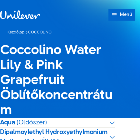
Ugrás ide: tartalom
Menü
Kezdőlap
COCCOLINO
Coccolino Water
Lily & Pink
Grapefruit
Öblítőkoncentrátu
m
Aqua
(Oldószer)
Dipalmoylethyl Hydroxyethylmonium