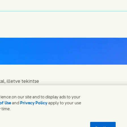
l, illetve tekintse
ence on our site and to display ads to your
of Use
and
Privacy Policy
apply to your use
 time.
AT
ADATVÉDELMI NYILATKOZAT
Sitemap
 new window)
fenntarthatóság