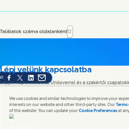
Találatok száma oldalanként
Lépj velünk kapcsolatba
lt
Share this page on Facebook
Share this page on X
Share this page on Linked In
Share this page on E-mail
Lépjen kapcsolatba az Unileverrel és a szakértői csapatokka
meg az Unilever elérhetőségeit szerte a világban.
We use cookies and similar technologies to improve your experi
interests on our website and other third-party sites. Our
Terms 
Lépj velünk kapcsolatba
of this website. You can update your
Cookie Preferences
at any
Jogi nyilatkozat
Akadálymentesség
SÜTIKRE VONATKOZÓ NYILATKOZ
(Opens in
Cosmetic ingredient database - European Commission
Digitális 
AdChoices