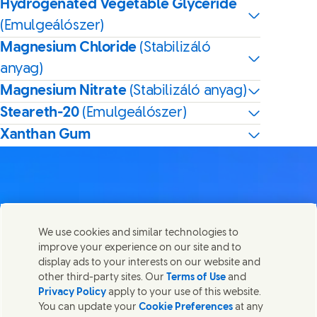
Hydrogenated Vegetable Glyceride
(Emulgeálószer)
Magnesium Chloride
(Stabilizáló
anyag)
Magnesium Nitrate
(Stabilizáló anyag)
Steareth-20
(Emulgeálószer)
Xanthan Gum
Lépj velünk kapcsolatba
We use cookies and similar technologies to
Megosztom ezt az oldalt
improve your experience on our site and to
Share this page on Facebook
Share this page on X
Share this page on Link
Share this page on
Lépjen kapcsolatba az Unileverrel és a szakértői
display ads to your interests on our website and
csapatokkal, illetve tekintse meg az Unilever
other third-party sites. Our
Terms of Use
and
elérhetőségeit szerte a világban.
Privacy Policy
apply to your use of this website.
You can update your
Cookie Preferences
at any