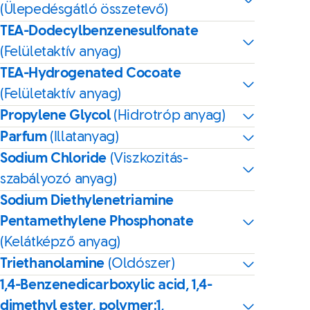
(Ülepedésgátló összetevő)
TEA-Dodecylbenzenesulfonate
(Felületaktív anyag)
TEA-Hydrogenated Cocoate
(Felületaktív anyag)
Propylene Glycol
(Hidrotróp anyag)
Parfum
(Illatanyag)
Sodium Chloride
(Viszkozitás-
szabályozó anyag)
Sodium Diethylenetriamine
Pentamethylene Phosphonate
(Kelátképző anyag)
Triethanolamine
(Oldószer)
1,4-Benzenedicarboxylic acid, 1,4-
dimethyl ester, polymer:1,