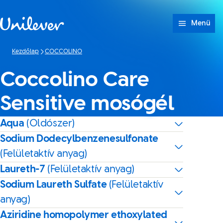
Ugrás ide: tartalom
Menü
Kezdőlap
COCCOLINO
Coccolino Care
Sensitive mosógél
Aqua
(Oldószer)
Sodium Dodecylbenzenesulfonate
(Felületaktív anyag)
Laureth-7
(Felületaktív anyag)
Sodium Laureth Sulfate
(Felületaktív
anyag)
Aziridine homopolymer ethoxylated