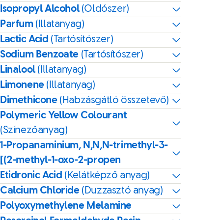
Isopropyl Alcohol
(Oldószer)
Parfum
(Illatanyag)
Lactic Acid
(Tartósítószer)
Sodium Benzoate
(Tartósítószer)
Linalool
(Illatanyag)
Limonene
(Illatanyag)
Dimethicone
(Habzásgátló összetevő)
Polymeric Yellow Colourant
(Színezőanyag)
1-Propanaminium, N,N,N-trimethyl-3-
[(2-methyl-1-oxo-2-propen
Etidronic Acid
(Kelátképző anyag)
Calcium Chloride
(Duzzasztó anyag)
Polyoxymethylene Melamine