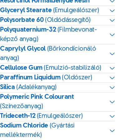
Resorcinol Formaldehyde Resin
Glyceryl Stearate
(Emulgeálószer)
Polysorbate 60
(Oldódássegítő)
Polyquaternium-32
(Filmbevonat-
képző anyag)
Caprylyl Glycol
(Bőrkondícionáló
anyag)
Cellulose Gum
(Emulzió-stabilizáló)
Paraffinum Liquidum
(Oldószer)
Silica
(Adalékanyag)
Polymeric Pink Colourant
(Színezőanyag)
Trideceth-12
(Emulgeálószer)
Sodium Chloride
(Gyártási
melléktermék)