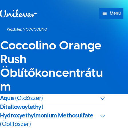
Ugrás ide: tartalom
Menü
Kezdőlap
COCCOLINO
Coccolino Orange
Rush
Öblítőkoncentrátu
m
Aqua
(Oldószer)
Ditallowoylethyl
Hydroxyethylmonium Methosulfate
(Öblítőszer)