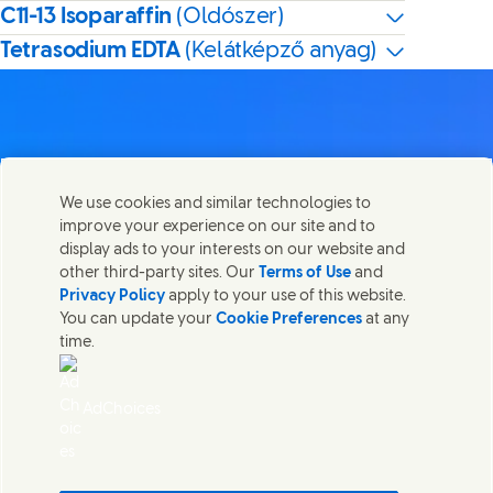
C11-13 Isoparaffin
(Oldószer)
Tetrasodium EDTA
(Kelátképző anyag)
Lépj velünk kapcsolatba
We use cookies and similar technologies to
Megosztom ezt az oldalt
improve your experience on our site and to
Share this page on Facebook
Share this page on X
Share this page on Link
Share this page on
Lépjen kapcsolatba az Unileverrel és a szakértői
display ads to your interests on our website and
csapatokkal, illetve tekintse meg az Unilever
other third-party sites. Our
Terms of Use
and
elérhetőségeit szerte a világban.
Privacy Policy
apply to your use of this website.
You can update your
Cookie Preferences
at any
time.
Lépj velünk kapcsolatba
Jogi nyilatkozat
AdChoices
Akadálymentesség
SÜTIKRE VONATKOZÓ NYILATKOZAT
ADATVÉDELMI NYILATKOZAT
Sitemap