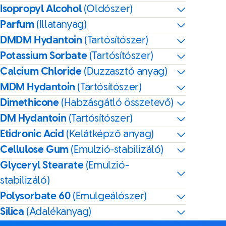
Isopropyl Alcohol
(Oldószer)
Parfum
(Illatanyag)
DMDM Hydantoin
(Tartósítószer)
Potassium Sorbate
(Tartósítószer)
Calcium Chloride
(Duzzasztó anyag)
MDM Hydantoin
(Tartósítószer)
Dimethicone
(Habzásgátló összetevő)
DM Hydantoin
(Tartósítószer)
Etidronic Acid
(Kelátképző anyag)
Cellulose Gum
(Emulzió-stabilizáló)
Glyceryl Stearate
(Emulzió-
stabilizáló)
Polysorbate 60
(Emulgeálószer)
Silica
(Adalékanyag)