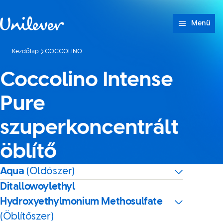
Ugrás ide: tartalom
Menü
Kezdőlap
COCCOLINO
Coccolino Intense
Pure
szuperkoncentrált
öblítő
Aqua
(Oldószer)
Ditallowoylethyl
Hydroxyethylmonium Methosulfate
(Öblítőszer)