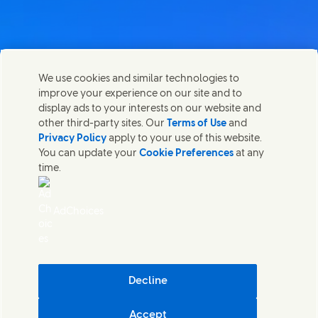
Lépj velünk kapcsolatba
We use cookies and similar technologies to
Megosztom ezt az oldalt
improve your experience on our site and to
Share this page on Facebook
Share this page on X
Share this page on Link
Share this page on
Lépjen kapcsolatba az Unileverrel és a szakértői
display ads to your interests on our website and
csapatokkal, illetve tekintse meg az Unilever
other third-party sites. Our
Terms of Use
and
elérhetőségeit szerte a világban.
Privacy Policy
apply to your use of this website.
You can update your
Cookie Preferences
at any
time.
Lépj velünk kapcsolatba
Jogi nyilatkozat
AdChoices
Akadálymentesség
SÜTIKRE VONATKOZÓ NYILATKOZAT
ADATVÉDELMI NYILATKOZAT
Sitemap
(Opens in
Cosmetic ingredient database - European Commission
Decline
Digitális fenntarthatóság
Accept