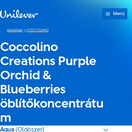
Ugrás ide: tartalom
Menü
Kezdőlap
COCCOLINO
Coccolino
Creations Purple
Orchid &
Blueberries
öblítőkoncentrátu
m
Aqua
(Oldószer)