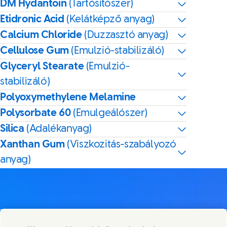
DM Hydantoin
(Tartósítószer)
Etidronic Acid
(Kelátképző anyag)
Calcium Chloride
(Duzzasztó anyag)
Cellulose Gum
(Emulzió-stabilizáló)
Glyceryl Stearate
(Emulzió-
stabilizáló)
Polyoxymethylene Melamine
Polysorbate 60
(Emulgeálószer)
Silica
(Adalékanyag)
Xanthan Gum
(Viszkozitás-szabályozó
anyag)
Lépj velünk kapcsolatba