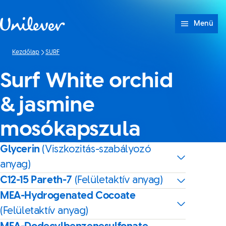
Ugrás ide: tartalom
Menü
Kezdőlap
SURF
Surf White orchid
& jasmine
mosókapszula
Glycerin
(Viszkozitás-szabályozó
anyag)
C12-15 Pareth-7
(Felületaktív anyag)
MEA-Hydrogenated Cocoate
(Felületaktív anyag)