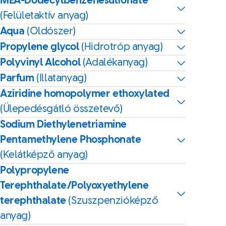
MEA-Dodecylbenzenesulfonate
(Felületaktív anyag)
Aqua
(Oldószer)
Propylene glycol
(Hidrotróp anyag)
Polyvinyl Alcohol
(Adalékanyag)
Parfum
(Illatanyag)
Aziridine homopolymer ethoxylated
(Ülepedésgátló összetevő)
Sodium Diethylenetriamine
Pentamethylene Phosphonate
(Kelátképző anyag)
Polypropylene
Terephthalate/Polyoxyethylene
terephthalate
(Szuszpenzióképző
anyag)