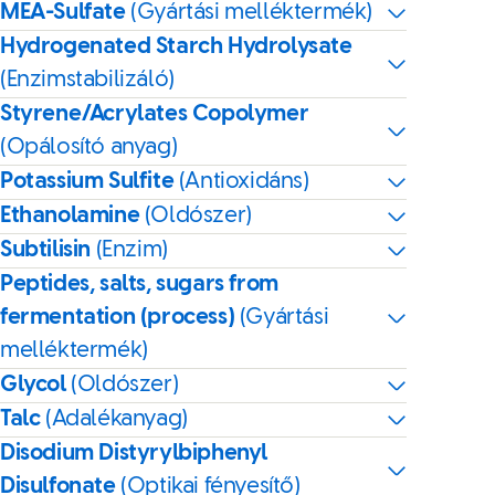
MEA-Sulfate
(Gyártási melléktermék)
Hydrogenated Starch Hydrolysate
(Enzimstabilizáló)
Styrene/Acrylates Copolymer
(Opálosító anyag)
Potassium Sulfite
(Antioxidáns)
Ethanolamine
(Oldószer)
Subtilisin
(Enzim)
Peptides, salts, sugars from
fermentation (process)
(Gyártási
melléktermék)
Glycol
(Oldószer)
Talc
(Adalékanyag)
Disodium Distyrylbiphenyl
Disulfonate
(Optikai fényesítő)