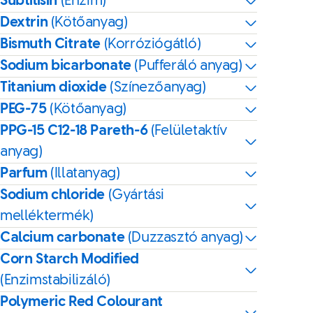
Subtilisin
(Enzim)
Dextrin
(Kötőanyag)
Bismuth Citrate
(Korróziógátló)
Sodium bicarbonate
(Pufferáló anyag)
Titanium dioxide
(Színezőanyag)
PEG-75
(Kötőanyag)
PPG-15 C12-18 Pareth-6
(Felületaktív
anyag)
Parfum
(Illatanyag)
Sodium chloride
(Gyártási
melléktermék)
Calcium carbonate
(Duzzasztó anyag)
Corn Starch Modified
(Enzimstabilizáló)
Polymeric Red Colourant