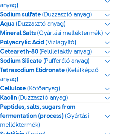
anyag)
Sodium sulfate
(Duzzasztó anyag)
Aqua
(Duzzasztó anyag)
Mineral Salts
(Gyártási melléktermék)
Polyacrylic Acid
(Vízlágyító)
Ceteareth-80
(Felületaktív anyag)
Sodium Silicate
(Pufferáló anyag)
Tetrasodium Etidronate
(Kelátképző
anyag)
Cellulose
(Kötőanyag)
Kaolin
(Duzzasztó anyag)
Peptides, salts, sugars from
fermentation (process)
(Gyártási
melléktermék)