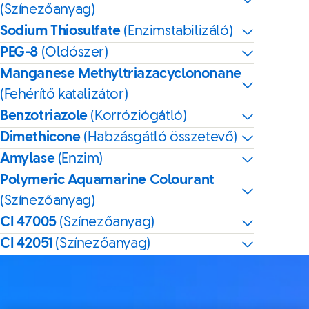
(Színezőanyag)
Sodium Thiosulfate
(Enzimstabilizáló)
PEG-8
(Oldószer)
Manganese Methyltriazacyclononane
(Fehérítő katalizátor)
Benzotriazole
(Korróziógátló)
Dimethicone
(Habzásgátló összetevő)
Amylase
(Enzim)
Polymeric Aquamarine Colourant
(Színezőanyag)
CI 47005
(Színezőanyag)
CI 42051
(Színezőanyag)