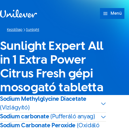
Ugrás ide: tartalom
Menü
Kezdőlap
Sunlight
Sunlight Expert All
in 1 Extra Power
Citrus Fresh gépi
mosogató tabletta
Sodium Methylglycine Diacetate
(Vízlágyító)
Sodium carbonate
(Pufferáló anyag)
Sodium Carbonate Peroxide
(Oxidáló