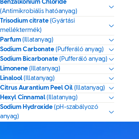
Benzalkonium Chloride
(Antimikrobiális hatóanyag)
Trisodium citrate
(Gyártási
melléktermék)
Parfum
(Illatanyag)
Sodium Carbonate
(Pufferáló anyag)
Sodium Bicarbonate
(Pufferáló anyag)
Limonene
(Illatanyag)
Linalool
(Illatanyag)
Citrus Aurantium Peel Oil
(Illatanyag)
Hexyl Cinnamal
(Illatanyag)
Sodium Hydroxide
(pH-szabályozó
anyag)