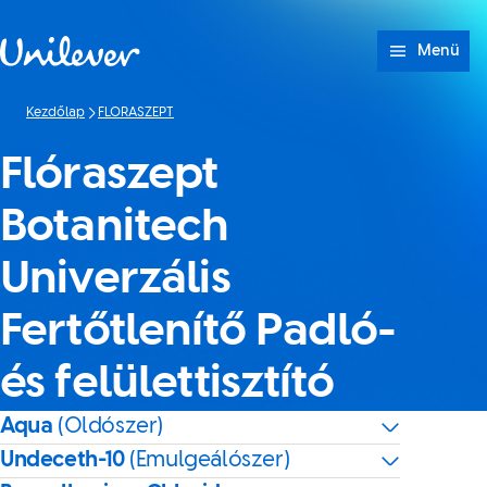
Ugrás ide: tartalom
Menü
Kezdőlap
FLORASZEPT
Flóraszept
Botanitech
Univerzális
Fertőtlenítő Padló-
és felülettisztító
Aqua
(Oldószer)
Undeceth-10
(Emulgeálószer)