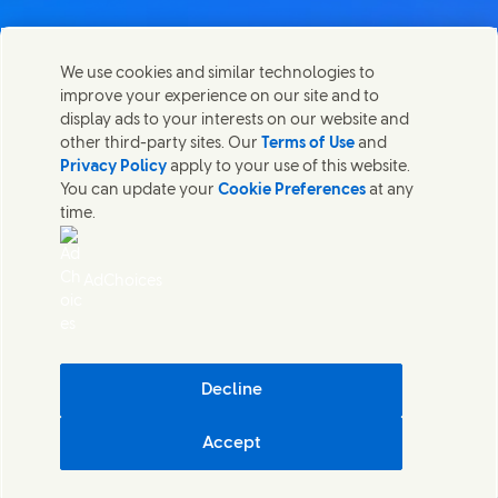
Lépj velünk kapcsolatba
We use cookies and similar technologies to
Megosztom ezt az oldalt
improve your experience on our site and to
Share this page on Facebook
Share this page on X
Share this page on Link
Share this page on
Lépjen kapcsolatba az Unileverrel és a szakértői
display ads to your interests on our website and
csapatokkal, illetve tekintse meg az Unilever
other third-party sites. Our
Terms of Use
and
elérhetőségeit szerte a világban.
Privacy Policy
apply to your use of this website.
You can update your
Cookie Preferences
at any
time.
Lépj velünk kapcsolatba
Jogi nyilatkozat
AdChoices
Akadálymentesség
SÜTIKRE VONATKOZÓ NYILATKOZAT
ADATVÉDELMI NYILATKOZAT
Sitemap
(Opens in
Cosmetic ingredient database - European Commission
Decline
Digitális fenntarthatóság
Accept
Unilever Magyarország
Beállítások Kezelése
© Unilever 2026