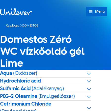
Ugrás ide: tartalom
Menü
Kezdőlap
DOMESTOS
Domestos Zéró
WC vízkőoldó gél
Lime
Aqua
(Oldószer)
Hydrochloric acid
Sulfamic Acid
(Adalékanyag)
PEG-2 Oleamine
(Emulgeálószer)
Cetrimonium Chloride