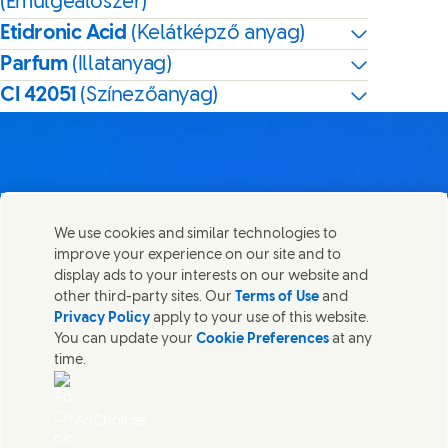
(Emulgeálószer)
Etidronic Acid
(Kelátképző anyag)
Parfum
(Illatanyag)
CI 42051
(Színezőanyag)
Lépj velünk kapcsolatba
We use cookies and similar technologies to
Megosztom ezt az oldalt
improve your experience on our site and to
Share this page on Facebook
Share this page on X
Share this page on Link
Share this page on
Lépjen kapcsolatba az Unileverrel és a szakértői
display ads to your interests on our website and
csapatokkal, illetve tekintse meg az Unilever
other third-party sites. Our
Terms of Use
and
elérhetőségeit szerte a világban.
Privacy Policy
apply to your use of this website.
You can update your
Cookie Preferences
at any
time.
Lépj velünk kapcsolatba
Jogi nyilatkozat
AdChoices
Akadálymentesség