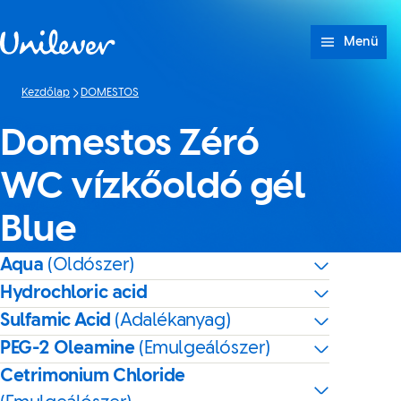
Ugrás ide: tartalom
Menü
Kezdőlap
DOMESTOS
Domestos Zéró
WC vízkőoldó gél
Blue
Aqua
(Oldószer)
Hydrochloric acid
Sulfamic Acid
(Adalékanyag)
PEG-2 Oleamine
(Emulgeálószer)
Cetrimonium Chloride