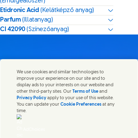
(Emulgeálószer)
Etidronic Acid
(Kelátképző anyag)
Parfum
(Illatanyag)
CI 42090
(Színezőanyag)
Lépj velünk kapcsolatba
We use cookies and similar technologies to
Megosztom ezt az oldalt
improve your experience on our site and to
Share this page on Facebook
Share this page on X
Share this page on Link
Share this page on
Lépjen kapcsolatba az Unileverrel és a szakértői
display ads to your interests on our website and
csapatokkal, illetve tekintse meg az Unilever
other third-party sites. Our
Terms of Use
and
elérhetőségeit szerte a világban.
Privacy Policy
apply to your use of this website.
You can update your
Cookie Preferences
at any
time.
Lépj velünk kapcsolatba
Jogi nyilatkozat
AdChoices
Akadálymentesség