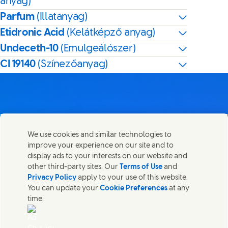
anyag)
Parfum
(Illatanyag)
Etidronic Acid
(Kelátképző anyag)
Undeceth-10
(Emulgeálószer)
CI 19140
(Színezőanyag)
Lépj velünk kapcsolatba
We use cookies and similar technologies to
Megosztom ezt az oldalt
improve your experience on our site and to
Share this page on Facebook
Share this page on X
Share this page on Link
Share this page on
Lépjen kapcsolatba az Unileverrel és a szakértői
display ads to your interests on our website and
csapatokkal, illetve tekintse meg az Unilever
other third-party sites. Our
Terms of Use
and
elérhetőségeit szerte a világban.
Privacy Policy
apply to your use of this website.
You can update your
Cookie Preferences
at any
time.
Lépj velünk kapcsolatba
Jogi nyilatkozat