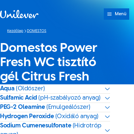
Ugrás ide: tartalom
Menü
Kezdőlap
DOMESTOS
Domestos Power
Fresh WC tisztító
gél Citrus Fresh
Aqua
(Oldószer)
Sulfamic Acid
(pH-szabályozó anyag)
PEG-2 Oleamine
(Emulgeálószer)
Hydrogen Peroxide
(Oxidáló anyag)
Sodium Cumenesulfonate
(Hidrotróp