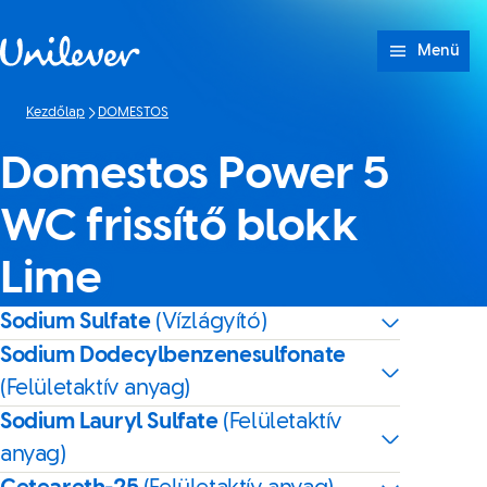
Ugrás ide: tartalom
Menü
Kezdőlap
DOMESTOS
Domestos Power 5
WC frissítő blokk
Lime
Sodium Sulfate
(Vízlágyító)
Sodium Dodecylbenzenesulfonate
(Felületaktív anyag)
Sodium Lauryl Sulfate
(Felületaktív
anyag)