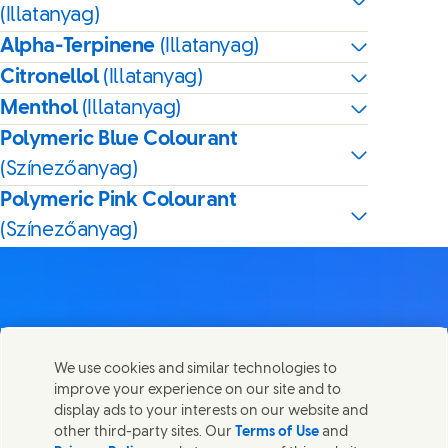
(Illatanyag)
Alpha-Terpinene
(Illatanyag)
Citronellol
(Illatanyag)
Menthol
(Illatanyag)
Polymeric Blue Colourant
(Színezőanyag)
Polymeric Pink Colourant
(Színezőanyag)
Lépj velünk kapcsolatba
We use cookies and similar technologies to
Megosztom ezt az oldalt
improve your experience on our site and to
Share this page on Facebook
Share this page on X
Share this page on Link
Share this page on
Lépjen kapcsolatba az Unileverrel és a szakértői
display ads to your interests on our website and
csapatokkal, illetve tekintse meg az Unilever
other third-party sites. Our
Terms of Use
and