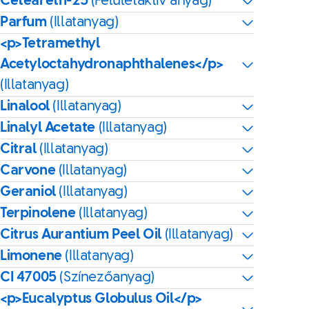
Ceteareth-25
(Felületaktív anyag)
Parfum
(Illatanyag)
<p>Tetramethyl
Acetyloctahydronaphthalenes</p>
(Illatanyag)
Linalool
(Illatanyag)
Linalyl Acetate
(Illatanyag)
Citral
(Illatanyag)
Carvone
(Illatanyag)
Geraniol
(Illatanyag)
Terpinolene
(Illatanyag)
Citrus Aurantium Peel Oil
(Illatanyag)
Limonene
(Illatanyag)
CI 47005
(Színezőanyag)
<p>Eucalyptus Globulus Oil</p>