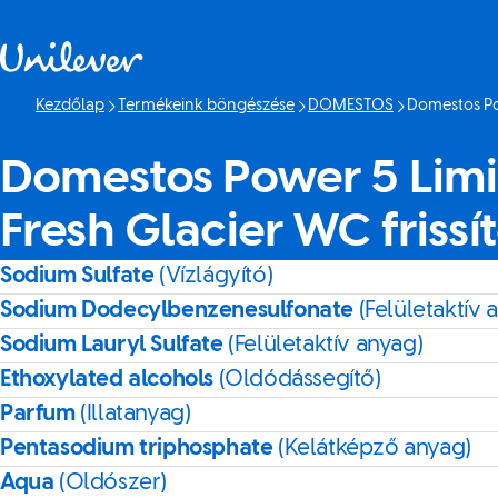
Ugrás ide: tartalom
Kezdőlap
Termékeink böngészése
DOMESTOS
Domestos Pow
Jelenlegi oldal
Domestos Power 5 Limi
Fresh Glacier WC frissí
Sodium Sulfate
(Vízlágyító)
Sodium Dodecylbenzenesulfonate
(Felületaktív 
Sodium Lauryl Sulfate
(Felületaktív anyag)
Ethoxylated alcohols
(Oldódássegítő)
Parfum
(Illatanyag)
Pentasodium triphosphate
(Kelátképző anyag)
Aqua
(Oldószer)