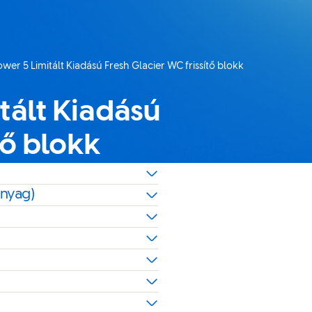
er 5 Limitált Kiadású Fresh Glacier WC frissítő blokk
 :
tált Kiadású
tő blokk
anyag)