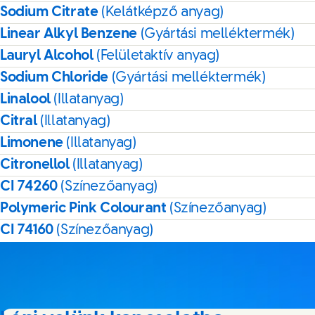
Sodium Citrate
(Kelátképző anyag)
Linear Alkyl Benzene
(Gyártási melléktermék)
Lauryl Alcohol
(Felületaktív anyag)
Sodium Chloride
(Gyártási melléktermék)
Linalool
(Illatanyag)
Citral
(Illatanyag)
Limonene
(Illatanyag)
Citronellol
(Illatanyag)
CI 74260
(Színezőanyag)
Polymeric Pink Colourant
(Színezőanyag)
CI 74160
(Színezőanyag)