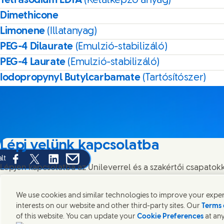
Tetrasodium EDTA
(Kelátképző anyag)
Dimethicone
Limonene
(Illatanyag)
PEG-4 Dilaurate
(Emulzió-stabilizáló)
PEG-4 Laurate
(Emulzió-stabilizáló)
Iodopropynyl Butylcarbamate
(Tartósítószer)
Lépj velünk kapcsolatba
lt
Share this page on Facebook
Share this page on X
Share this page on Linked In
Share this page on E-mail
Lépjen kapcsolatba az Unileverrel és a szakértői csapatokka
meg az Unilever elérhetőségeit szerte a világban.
We use cookies and similar technologies to improve your experi
interests on our website and other third-party sites. Our
Terms 
Lépj velünk kapcsolatba
of this website. You can update your
Cookie Preferences
at any