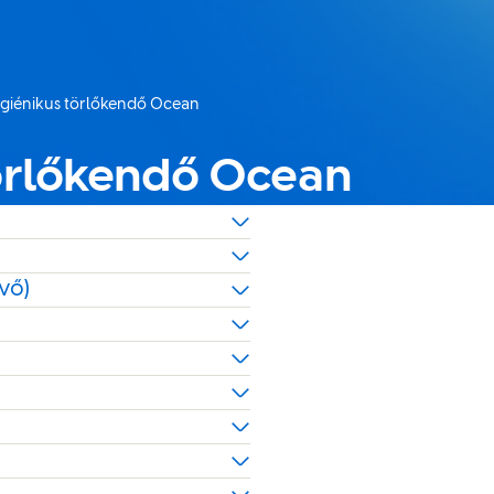
giénikus törlőkendő Ocean
 :
örlőkendő Ocean
evő)