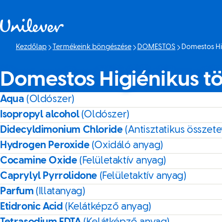
Ugrás ide: tartalom
Kezdőlap
Termékeink böngészése
DOMESTOS
Domestos Hi
Jelenlegi oldal
Domestos Higiénikus t
Aqua
(Oldószer)
Isopropyl alcohol
(Oldószer)
Didecyldimonium Chloride
(Antisztatikus összet
Hydrogen Peroxide
(Oxidáló anyag)
Cocamine Oxide
(Felületaktív anyag)
Caprylyl Pyrrolidone
(Felületaktív anyag)
Parfum
(Illatanyag)
Etidronic Acid
(Kelátképző anyag)