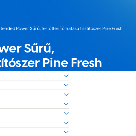
ended Power Sűrű, fertőtlenítő hatású tisztítószer Pine Fresh
 :
wer Sűrű,
títószer Pine Fresh