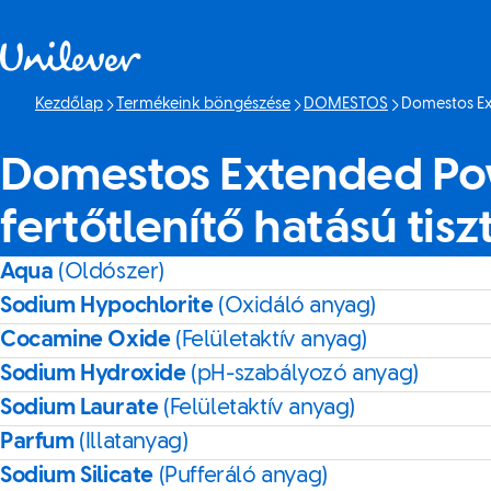
Ugrás ide: tartalom
Kezdőlap
Termékeink böngészése
DOMESTOS
Domestos Ext
Jelenlegi oldal
Domestos Extended Po
fertőtlenítő hatású tisz
Aqua
(Oldószer)
Sodium Hypochlorite
(Oxidáló anyag)
Cocamine Oxide
(Felületaktív anyag)
Sodium Hydroxide
(pH-szabályozó anyag)
Sodium Laurate
(Felületaktív anyag)
Parfum
(Illatanyag)
Sodium Silicate
(Pufferáló anyag)