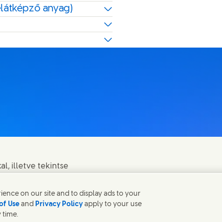
elátképző anyag)
l, illetve tekintse
ence on our site and to display ads to your
of Use
and
Privacy Policy
apply to your use
 time.