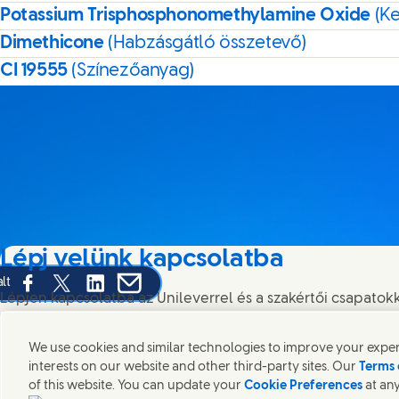
Potassium Trisphosphonomethylamine Oxide
(K
Dimethicone
(Habzásgátló összetevő)
CI 19555
(Színezőanyag)
Lépj velünk kapcsolatba
lt
Share this page on Facebook
Share this page on X
Share this page on Linked In
Share this page on E-mail
Lépjen kapcsolatba az Unileverrel és a szakértői csapatokka
meg az Unilever elérhetőségeit szerte a világban.
We use cookies and similar technologies to improve your experi
interests on our website and other third-party sites. Our
Terms 
Lépj velünk kapcsolatba
of this website. You can update your
Cookie Preferences
at any