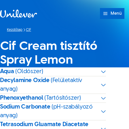
Ugrás ide: tartalom
Menü
Kezdőlap
CIF
Cif Cream tisztító
Spray Lemon
Aqua
(Oldószer)
Decylamine Oxide
(Felületaktív
anyag)
Phenoxyethanol
(Tartósítószer)
Sodium Carbonate
(pH-szabályozó
anyag)
Tetrasodium Gluamate Diacetate