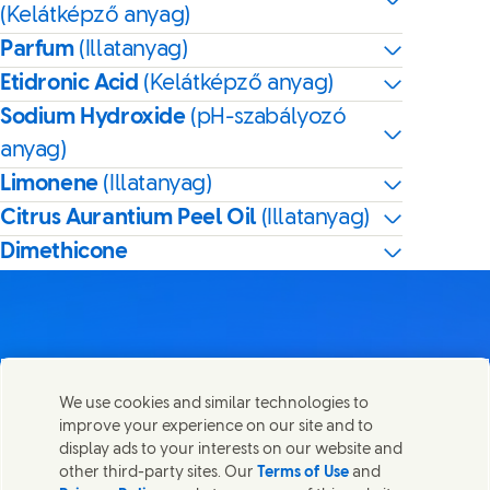
(Kelátképző anyag)
Parfum
(Illatanyag)
Etidronic Acid
(Kelátképző anyag)
Sodium Hydroxide
(pH-szabályozó
anyag)
Limonene
(Illatanyag)
Citrus Aurantium Peel Oil
(Illatanyag)
Dimethicone
Lépj velünk kapcsolatba
We use cookies and similar technologies to
Megosztom ezt az oldalt
improve your experience on our site and to
Share this page on Facebook
Share this page on X
Share this page on Link
Share this page on
Lépjen kapcsolatba az Unileverrel és a szakértői
display ads to your interests on our website and
csapatokkal, illetve tekintse meg az Unilever
other third-party sites. Our
Terms of Use
and